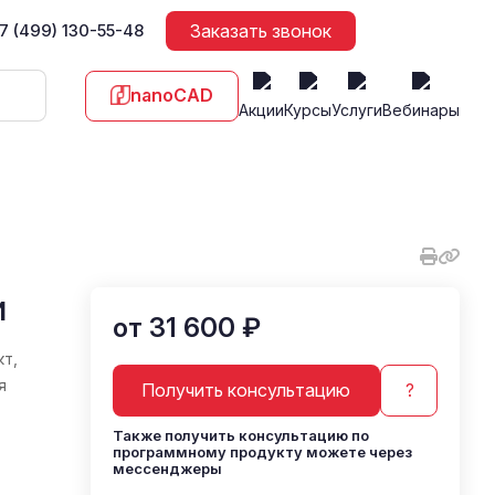
7 (499) 130-55-48
Заказать звонок
nanoCAD
Акции
Курсы
Услуги
Вебинары
и
от 31 600 ₽
т,
я
Получить консультацию
?
Также получить консультацию по
программному продукту можете через
мессенджеры