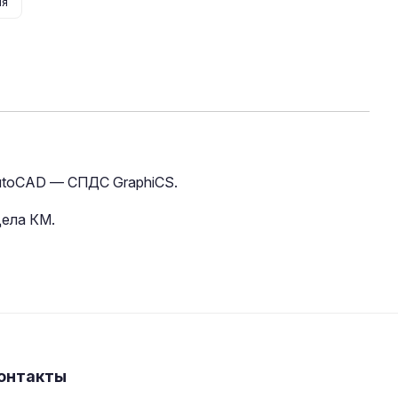
ия
utoCAD — СПДС GraphiCS.
дела КМ.
онтакты