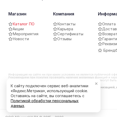
Магазин
Компания
Информ
Каталог ПО
Контакты
Оплата
Акции
Карьера
Достав
Мероприятия
Сертификаты
Возвра
Новости
Отзывы
Гарант
Реквиз
Брендб
Информация на сайте ни при каких условиях не является публичной оф
Рекомендуем при покупке проверять наличие желаемых функций и хара
и внешний вид продукта могут отличаться от заявленных или могут бы
✕
К сайту подключен сервис веб-аналитики
*Компания Meta Platforms Inc. признана экстремистской организацией,
является ее продуктом.
«Яндекс.Метрика», использующий cookie.
Оставаясь на сайте, вы соглашаетесь с
Политикой обработки персональных
данных
.