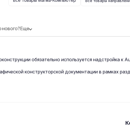
Все товары Магма-Компьютер
Все товары направлен
о нового?
Еще
конструкции обязательно используется надстройка к A
рафической конструкторской документации в рамках раз
К