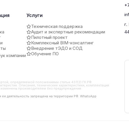
+7
in
ация
Услуги
г.
Техническая поддержка
ка
Аудит и экспертные рекомендации
4
т
Пилотный проект
ии
Комплексный BIM-консалтинг
иты
Внедрение тЭДО и СОД
Обучение ПО
ук компании
ертой, определяемой положениями статьи 437(2) ГК РФ.
ктеристик. Описание, технические характеристики, комплектация
ть изменены производителем без предупреждения
 и ее деятельность запрещена на территории РФ. WhatsApp