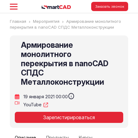
Заказать звонок
Главная
Мероприятия
Армирование монолитного
перекрытия в nanoCAD СПДС Металлоконструкции
Армирование
монолитного
перекрытия в nanoCAD
СПДС
Металлоконструкции
info
19 января 2021 00:00
YouTube
Зарегистирироваться
Описание
Продукты
Курсы