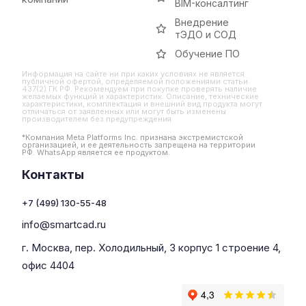
BIM-консалтинг
Внедрение
тЭДО и СОД
Обучение ПО
Информация на сайте ни при каких условиях не является
публичной офертой, определяемой положениями статьи
437(2) ГК РФ. Рекомендуем при покупке проверять наличие
желаемых функций и характеристик. Описание, технические
характеристики, комплектация и внешний вид продукта могут
отличаться от заявленных или могут быть изменены
производителем без предупреждения
*Компания Meta Platforms Inc. признана экстремистской
организацией, и ее деятельность запрещена на территории
РФ. WhatsApp является ее продуктом.
Контакты
+7 (499) 130-55-48
info@smartcad.ru
г. Москва, пер. Холодильный, 3 корпус 1 строение 4,
офис 4404