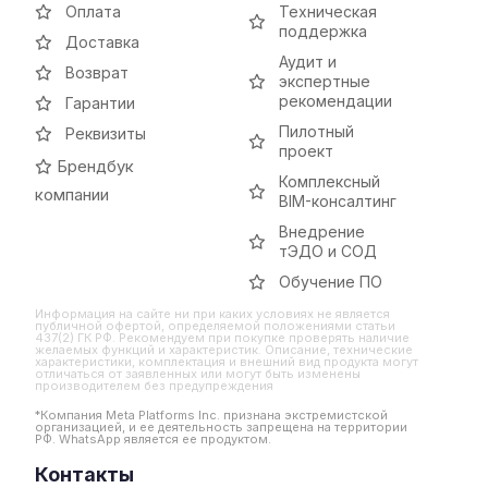
Оплата
Техническая
поддержка
Доставка
Аудит и
Возврат
экспертные
рекомендации
Гарантии
Пилотный
Реквизиты
проект
Брендбук
Комплексный
компании
BIM-консалтинг
Внедрение
тЭДО и СОД
Обучение ПО
Информация на сайте ни при каких условиях не является
публичной офертой, определяемой положениями статьи
437(2) ГК РФ. Рекомендуем при покупке проверять наличие
желаемых функций и характеристик. Описание, технические
характеристики, комплектация и внешний вид продукта могут
отличаться от заявленных или могут быть изменены
производителем без предупреждения
*Компания Meta Platforms Inc. признана экстремистской
организацией, и ее деятельность запрещена на территории
РФ. WhatsApp является ее продуктом.
Контакты