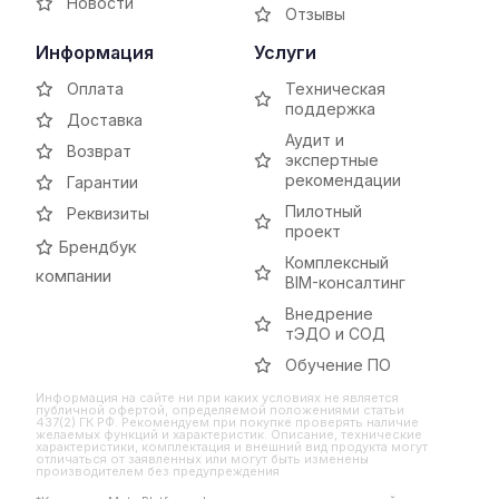
Новости
Отзывы
Информация
Услуги
Оплата
Техническая
поддержка
Доставка
Аудит и
Возврат
экспертные
рекомендации
Гарантии
Пилотный
Реквизиты
проект
Брендбук
Комплексный
компании
BIM-консалтинг
Внедрение
тЭДО и СОД
Обучение ПО
Информация на сайте ни при каких условиях не является
публичной офертой, определяемой положениями статьи
437(2) ГК РФ. Рекомендуем при покупке проверять наличие
желаемых функций и характеристик. Описание, технические
характеристики, комплектация и внешний вид продукта могут
отличаться от заявленных или могут быть изменены
производителем без предупреждения