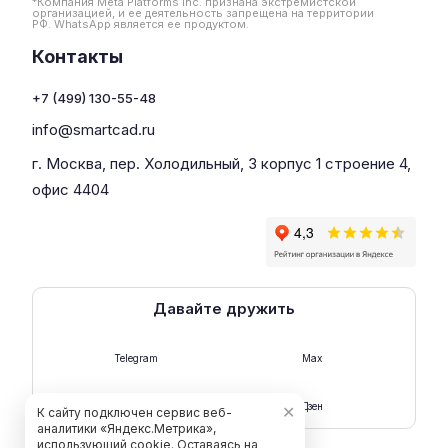
*Компания Meta Platforms Inc. признана экстремистской
организацией, и ее деятельность запрещена на территории
РФ. WhatsApp является ее продуктом.
Контакты
+7 (499) 130-55-48
info@smartcad.ru
г. Москва, пер. Холодильный, 3 корпус 1 строение 4,
офис 4404
Давайте дружить
Telegram
Max
Rutube
Дзен
✕
К сайту подключен сервис веб-
аналитики «Яндекс.Метрика»,
использующий cookie. Оставаясь на