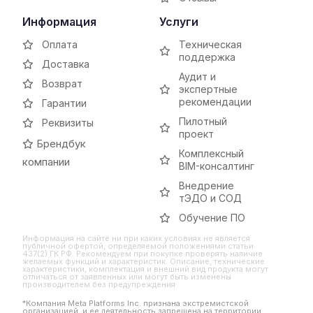
Информация
Услуги
Оплата
Техническая
поддержка
Доставка
Аудит и
Возврат
экспертные
рекомендации
Гарантии
Пилотный
Реквизиты
проект
Брендбук
Комплексный
компании
BIM-консалтинг
Внедрение
тЭДО и СОД
Обучение ПО
Информация на сайте ни при каких условиях не является
публичной офертой, определяемой положениями статьи
437(2) ГК РФ. Рекомендуем при покупке проверять наличие
желаемых функций и характеристик. Описание, технические
характеристики, комплектация и внешний вид продукта могут
отличаться от заявленных или могут быть изменены
производителем без предупреждения
*Компания Meta Platforms Inc. признана экстремистской
организацией, и ее деятельность запрещена на территории