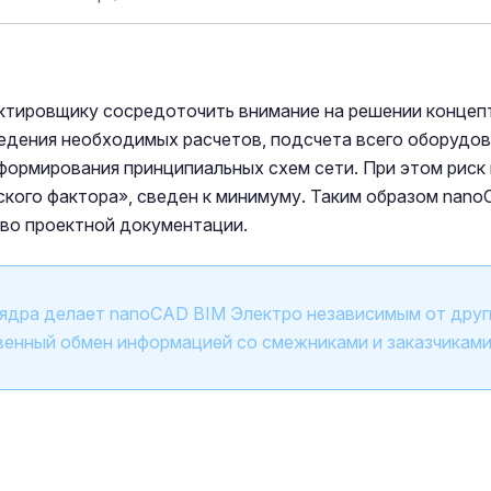
ктировщику сосредоточить внимание на решении концеп
едения необходимых расчетов, подсчета всего оборудова
формирования принципиальных схем сети. При этом риск
ского фактора», сведен к минимуму. Таким образом nan
тво проектной документации.
 ядра делает nanoCAD BIM Электро независимым от друг
венный обмен информацией со смежниками и заказчиками