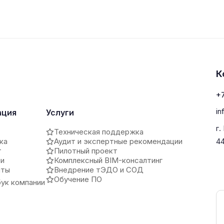
К
+7
in
ация
Услуги
г.
Техническая поддержка
ка
Аудит и экспертные рекомендации
4
т
Пилотный проект
ии
Комплексный BIM-консалтинг
иты
Внедрение тЭДО и СОД
Обучение ПО
ук компании