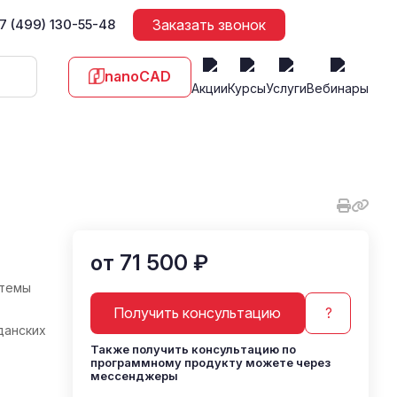
7 (499) 130-55-48
Заказать звонок
nanoCAD
Акции
Курсы
Услуги
Вебинары
от 71 500 ₽
стемы
Получить консультацию
?
данских
Также получить консультацию по
программному продукту можете через
мессенджеры