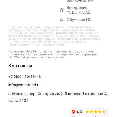
BIM-консалтинг
Внедрение
тЭДО и СОД
Обучение ПО
Информация на сайте ни при каких условиях не является
публичной офертой, определяемой положениями статьи
437(2) ГК РФ. Рекомендуем при покупке проверять наличие
желаемых функций и характеристик. Описание, технические
характеристики, комплектация и внешний вид продукта могут
отличаться от заявленных или могут быть изменены
производителем без предупреждения
*Компания Meta Platforms Inc. признана экстремистской
организацией, и ее деятельность запрещена на территории
РФ. WhatsApp является ее продуктом.
Контакты
+7 (499) 130-55-48
info@smartcad.ru
г. Москва, пер. Холодильный, 3 корпус 1 строение 4,
офис 4404