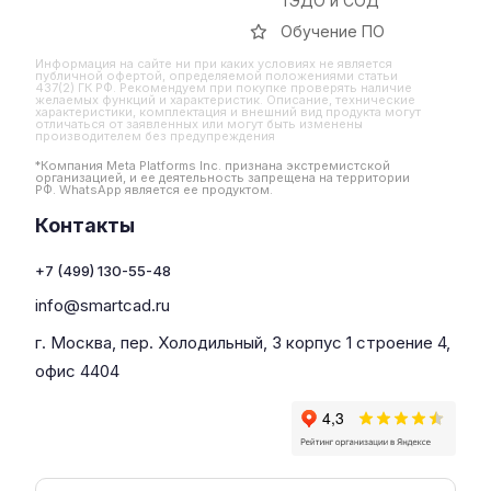
тЭДО и СОД
Обучение ПО
Информация на сайте ни при каких условиях не является
публичной офертой, определяемой положениями статьи
437(2) ГК РФ. Рекомендуем при покупке проверять наличие
желаемых функций и характеристик. Описание, технические
характеристики, комплектация и внешний вид продукта могут
отличаться от заявленных или могут быть изменены
производителем без предупреждения
*Компания Meta Platforms Inc. признана экстремистской
организацией, и ее деятельность запрещена на территории
РФ. WhatsApp является ее продуктом.
Контакты
+7 (499) 130-55-48
info@smartcad.ru
г. Москва, пер. Холодильный, 3 корпус 1 строение 4,
офис 4404