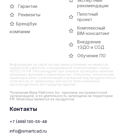
экспертные
рекомендации
Гарантии
Пилотный
Реквизиты
проект
Брендбук
Комплексный
компании
BIM-консалтинг
Внедрение
тЭДО и СОД
Обучение ПО
Информация на сайте ни при каких условиях не является
публичной офертой, определяемой положениями статьи
437(2) ГК РФ. Рекомендуем при покупке проверять наличие
желаемых функций и характеристик. Описание, технические
характеристики, комплектация и внешний вид продукта могут
отличаться от заявленных или могут быть изменены
производителем без предупреждения
*Компания Meta Platforms Inc. признана экстремистской
организацией, и ее деятельность запрещена на территории
РФ. WhatsApp является ее продуктом.
Контакты
+7 (499) 130-55-48
info@smartcad.ru