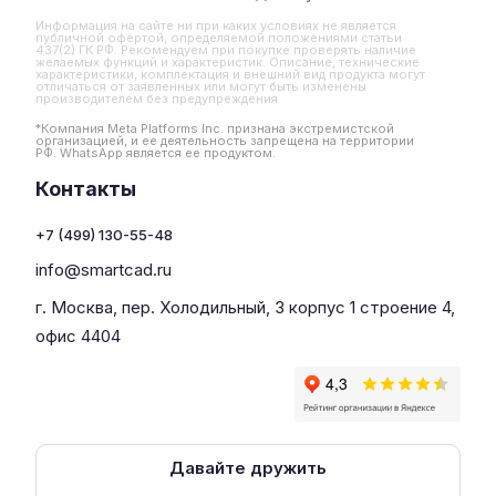
Информация на сайте ни при каких условиях не является
публичной офертой, определяемой положениями статьи
437(2) ГК РФ. Рекомендуем при покупке проверять наличие
желаемых функций и характеристик. Описание, технические
характеристики, комплектация и внешний вид продукта могут
отличаться от заявленных или могут быть изменены
производителем без предупреждения
*Компания Meta Platforms Inc. признана экстремистской
организацией, и ее деятельность запрещена на территории
РФ. WhatsApp является ее продуктом.
Контакты
+7 (499) 130-55-48
info@smartcad.ru
г. Москва, пер. Холодильный, 3 корпус 1 строение 4,
офис 4404
Давайте дружить