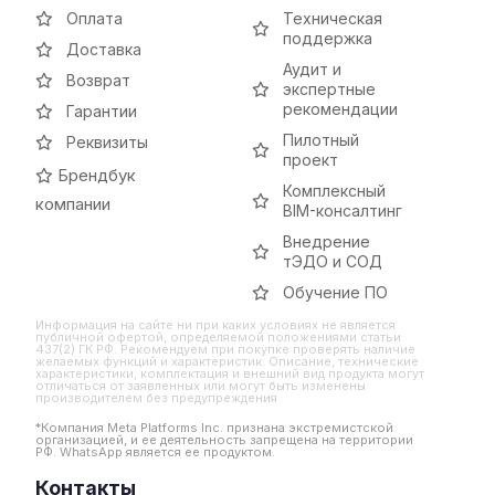
Оплата
Техническая
поддержка
Доставка
Аудит и
Возврат
экспертные
рекомендации
Гарантии
Пилотный
Реквизиты
проект
Брендбук
Комплексный
компании
BIM-консалтинг
Внедрение
тЭДО и СОД
Обучение ПО
Информация на сайте ни при каких условиях не является
публичной офертой, определяемой положениями статьи
437(2) ГК РФ. Рекомендуем при покупке проверять наличие
желаемых функций и характеристик. Описание, технические
характеристики, комплектация и внешний вид продукта могут
отличаться от заявленных или могут быть изменены
производителем без предупреждения
*Компания Meta Platforms Inc. признана экстремистской
организацией, и ее деятельность запрещена на территории
РФ. WhatsApp является ее продуктом.
Контакты