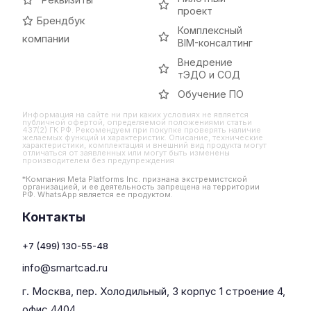
проект
Брендбук
Комплексный
компании
BIM-консалтинг
Внедрение
тЭДО и СОД
Обучение ПО
Информация на сайте ни при каких условиях не является
публичной офертой, определяемой положениями статьи
437(2) ГК РФ. Рекомендуем при покупке проверять наличие
желаемых функций и характеристик. Описание, технические
характеристики, комплектация и внешний вид продукта могут
отличаться от заявленных или могут быть изменены
производителем без предупреждения
*Компания Meta Platforms Inc. признана экстремистской
организацией, и ее деятельность запрещена на территории
РФ. WhatsApp является ее продуктом.
Контакты
+7 (499) 130-55-48
info@smartcad.ru
г. Москва, пер. Холодильный, 3 корпус 1 строение 4,
офис 4404