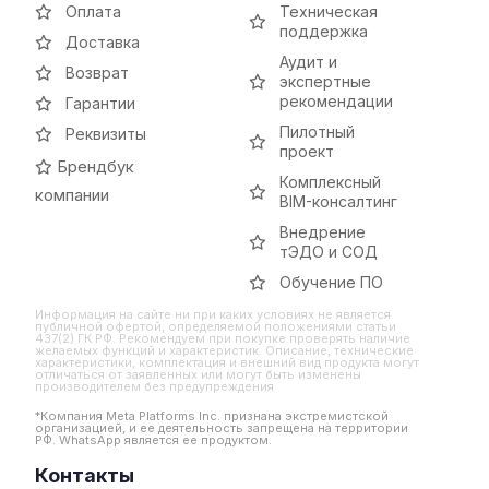
Оплата
Техническая
поддержка
Доставка
Аудит и
Возврат
экспертные
рекомендации
Гарантии
Пилотный
Реквизиты
проект
Брендбук
Комплексный
компании
BIM-консалтинг
Внедрение
тЭДО и СОД
Обучение ПО
Информация на сайте ни при каких условиях не является
публичной офертой, определяемой положениями статьи
437(2) ГК РФ. Рекомендуем при покупке проверять наличие
желаемых функций и характеристик. Описание, технические
характеристики, комплектация и внешний вид продукта могут
отличаться от заявленных или могут быть изменены
производителем без предупреждения
*Компания Meta Platforms Inc. признана экстремистской
организацией, и ее деятельность запрещена на территории
РФ. WhatsApp является ее продуктом.
Контакты