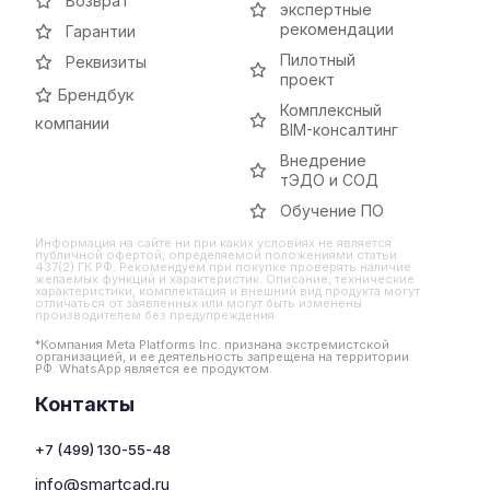
Возврат
экспертные
рекомендации
Гарантии
Пилотный
Реквизиты
проект
Брендбук
Комплексный
компании
BIM-консалтинг
Внедрение
тЭДО и СОД
Обучение ПО
Информация на сайте ни при каких условиях не является
публичной офертой, определяемой положениями статьи
437(2) ГК РФ. Рекомендуем при покупке проверять наличие
желаемых функций и характеристик. Описание, технические
характеристики, комплектация и внешний вид продукта могут
отличаться от заявленных или могут быть изменены
производителем без предупреждения
*Компания Meta Platforms Inc. признана экстремистской
организацией, и ее деятельность запрещена на территории
РФ. WhatsApp является ее продуктом.
Контакты
+7 (499) 130-55-48
info@smartcad.ru