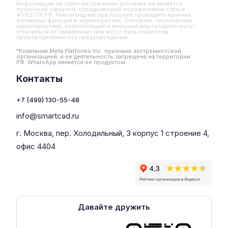
Информация на сайте ни при каких условиях не является
публичной офертой, определяемой положениями статьи
437(2) ГК РФ. Рекомендуем при покупке проверять наличие
желаемых функций и характеристик. Описание, технические
характеристики, комплектация и внешний вид продукта могут
отличаться от заявленных или могут быть изменены
производителем без предупреждения
*Компания Meta Platforms Inc. признана экстремистской
организацией, и ее деятельность запрещена на территории
РФ. WhatsApp является ее продуктом.
Контакты
+7 (499) 130-55-48
info@smartcad.ru
г. Москва, пер. Холодильный, 3 корпус 1 строение 4,
офис 4404
Давайте дружить