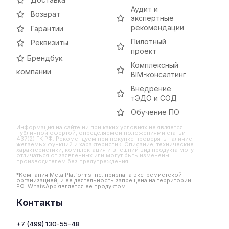
Аудит и
Возврат
экспертные
рекомендации
Гарантии
Пилотный
Реквизиты
проект
Брендбук
Комплексный
компании
BIM-консалтинг
Внедрение
тЭДО и СОД
Обучение ПО
Информация на сайте ни при каких условиях не является
публичной офертой, определяемой положениями статьи
437(2) ГК РФ. Рекомендуем при покупке проверять наличие
желаемых функций и характеристик. Описание, технические
характеристики, комплектация и внешний вид продукта могут
отличаться от заявленных или могут быть изменены
производителем без предупреждения
*Компания Meta Platforms Inc. признана экстремистской
организацией, и ее деятельность запрещена на территории
РФ. WhatsApp является ее продуктом.
Контакты
+7 (499) 130-55-48