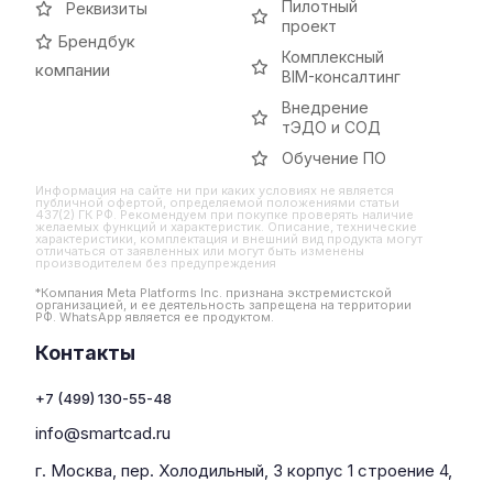
Пилотный
Реквизиты
проект
Брендбук
Комплексный
компании
BIM-консалтинг
Внедрение
тЭДО и СОД
Обучение ПО
Информация на сайте ни при каких условиях не является
публичной офертой, определяемой положениями статьи
437(2) ГК РФ. Рекомендуем при покупке проверять наличие
желаемых функций и характеристик. Описание, технические
характеристики, комплектация и внешний вид продукта могут
отличаться от заявленных или могут быть изменены
производителем без предупреждения
*Компания Meta Platforms Inc. признана экстремистской
организацией, и ее деятельность запрещена на территории
РФ. WhatsApp является ее продуктом.
Контакты
+7 (499) 130-55-48
info@smartcad.ru
г. Москва, пер. Холодильный, 3 корпус 1 строение 4,