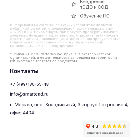
Внедрение
тЭДО и СОД
Обучение ПО
Информация на сайте ни при каких условиях не является
публичной офертой, определяемой положениями статьи
437(2) ГК РФ. Рекомендуем при покупке проверять наличие
желаемых функций и характеристик. Описание, технические
характеристики, комплектация и внешний вид продукта могут
отличаться от заявленных или могут быть изменены
производителем без предупреждения
*Компания Meta Platforms Inc. признана экстремистской
организацией, и ее деятельность запрещена на территории
РФ. WhatsApp является ее продуктом.
Контакты
+7 (499) 130-55-48
info@smartcad.ru
г. Москва, пер. Холодильный, 3 корпус 1 строение 4,
офис 4404