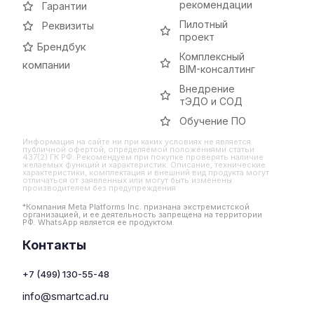
рекомендации
Гарантии
Пилотный
Реквизиты
проект
Брендбук
Комплексный
компании
BIM-консалтинг
Внедрение
тЭДО и СОД
Обучение ПО
Информация на сайте ни при каких условиях не является
публичной офертой, определяемой положениями статьи
437(2) ГК РФ. Рекомендуем при покупке проверять наличие
желаемых функций и характеристик. Описание, технические
характеристики, комплектация и внешний вид продукта могут
отличаться от заявленных или могут быть изменены
производителем без предупреждения
*Компания Meta Platforms Inc. признана экстремистской
организацией, и ее деятельность запрещена на территории
РФ. WhatsApp является ее продуктом.
Контакты
+7 (499) 130-55-48
info@smartcad.ru