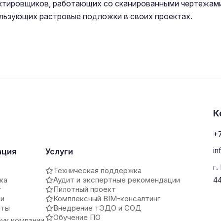
ктировщиков, работающих со сканированными чертежами
ользующих растровые подложки в своих проектах.
К
+7
in
ация
Услуги
г.
Техническая поддержка
ка
Аудит и экспертные рекомендации
4
т
Пилотный проект
ии
Комплексный BIM-консалтинг
иты
Внедрение тЭДО и СОД
Обучение ПО
ук компании