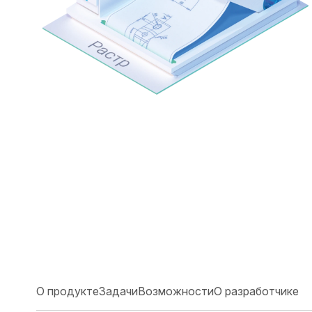
О продукте
Задачи
Возможности
О разработчике