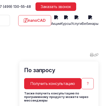
7 (499) 130-55-48
Заказать звонок
nanoCAD
Акции
Курсы
Услуги
Вебинары
По запросу
Получить консультацию
?
Также получить консультацию по
программному продукту можете через
мессенджеры