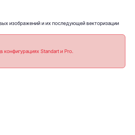
вых изображений и их последующей векторизации
D
в конфигурациях Standart и Pro.