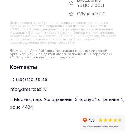
тЭДО и СОД
Обучение ПО
Информация на сайте ни при каких условиях не является
публичной офертой, определяемой положениями статьи
437(2) ГК РФ. Рекомендуем при покупке проверять наличие
желаемых функций и характеристик. Описание, технические
характеристики, комплектация и внешний вид продукта могут
отличаться от заявленных или могут быть изменены
производителем без предупреждения
*Компания Meta Platforms Inc. признана экстремистской
организацией, и ее деятельность запрещена на территории
РФ. WhatsApp является ее продуктом.
Контакты
+7 (499) 130-55-48
info@smartcad.ru
г. Москва, пер. Холодильный, 3 корпус 1 строение 4,
офис 4404