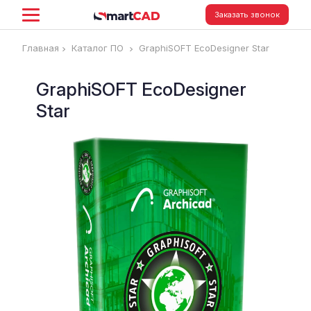
Заказать звонок
Главная
Каталог ПО
GraphiSOFT EcoDesigner Star
GraphiSOFT EcoDesigner
Star