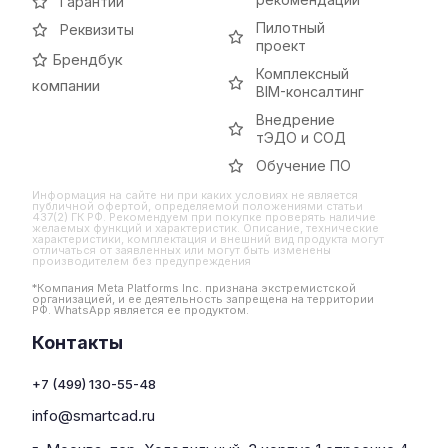
Гарантии
Пилотный
Реквизиты
проект
Брендбук
Комплексный
компании
BIM-консалтинг
Внедрение
тЭДО и СОД
Обучение ПО
Информация на сайте ни при каких условиях не является
публичной офертой, определяемой положениями статьи
437(2) ГК РФ. Рекомендуем при покупке проверять наличие
желаемых функций и характеристик. Описание, технические
характеристики, комплектация и внешний вид продукта могут
отличаться от заявленных или могут быть изменены
производителем без предупреждения
*Компания Meta Platforms Inc. признана экстремистской
организацией, и ее деятельность запрещена на территории
РФ. WhatsApp является ее продуктом.
Контакты
+7 (499) 130-55-48
info@smartcad.ru