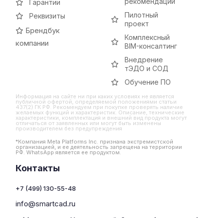
рекомендации
Гарантии
Пилотный
Реквизиты
проект
Брендбук
Комплексный
компании
BIM-консалтинг
Внедрение
тЭДО и СОД
Обучение ПО
Информация на сайте ни при каких условиях не является
публичной офертой, определяемой положениями статьи
437(2) ГК РФ. Рекомендуем при покупке проверять наличие
желаемых функций и характеристик. Описание, технические
характеристики, комплектация и внешний вид продукта могут
отличаться от заявленных или могут быть изменены
производителем без предупреждения
*Компания Meta Platforms Inc. признана экстремистской
организацией, и ее деятельность запрещена на территории
РФ. WhatsApp является ее продуктом.
Контакты
+7 (499) 130-55-48
info@smartcad.ru