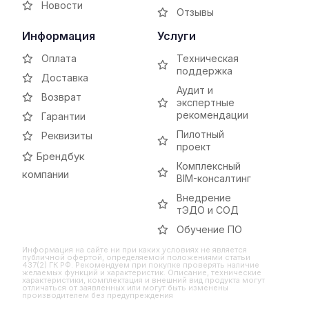
Новости
Отзывы
Информация
Услуги
Оплата
Техническая
поддержка
Доставка
Аудит и
Возврат
экспертные
рекомендации
Гарантии
Пилотный
Реквизиты
проект
Брендбук
Комплексный
компании
BIM-консалтинг
Внедрение
тЭДО и СОД
Обучение ПО
Информация на сайте ни при каких условиях не является
публичной офертой, определяемой положениями статьи
437(2) ГК РФ. Рекомендуем при покупке проверять наличие
желаемых функций и характеристик. Описание, технические
характеристики, комплектация и внешний вид продукта могут
отличаться от заявленных или могут быть изменены
производителем без предупреждения