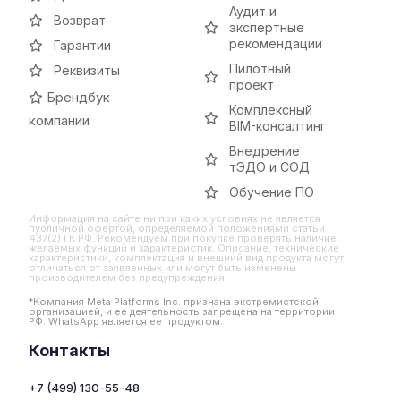
Аудит и
Возврат
экспертные
рекомендации
Гарантии
Пилотный
Реквизиты
проект
Брендбук
Комплексный
компании
BIM-консалтинг
Внедрение
тЭДО и СОД
Обучение ПО
Информация на сайте ни при каких условиях не является
публичной офертой, определяемой положениями статьи
437(2) ГК РФ. Рекомендуем при покупке проверять наличие
желаемых функций и характеристик. Описание, технические
характеристики, комплектация и внешний вид продукта могут
отличаться от заявленных или могут быть изменены
производителем без предупреждения
*Компания Meta Platforms Inc. признана экстремистской
организацией, и ее деятельность запрещена на территории
РФ. WhatsApp является ее продуктом.
Контакты
+7 (499) 130-55-48