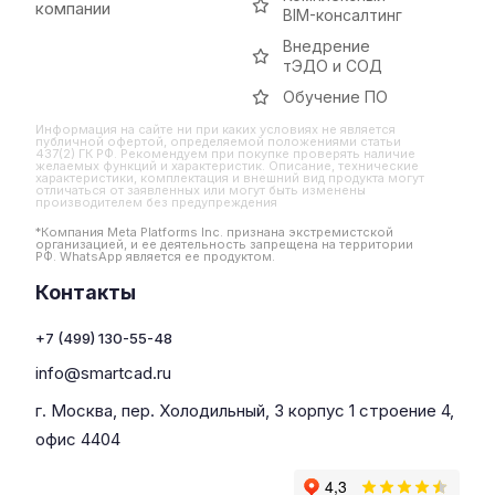
компании
BIM-консалтинг
Внедрение
тЭДО и СОД
Обучение ПО
Информация на сайте ни при каких условиях не является
публичной офертой, определяемой положениями статьи
437(2) ГК РФ. Рекомендуем при покупке проверять наличие
желаемых функций и характеристик. Описание, технические
характеристики, комплектация и внешний вид продукта могут
отличаться от заявленных или могут быть изменены
производителем без предупреждения
*Компания Meta Platforms Inc. признана экстремистской
организацией, и ее деятельность запрещена на территории
РФ. WhatsApp является ее продуктом.
Контакты
+7 (499) 130-55-48
info@smartcad.ru
г. Москва, пер. Холодильный, 3 корпус 1 строение 4,
офис 4404