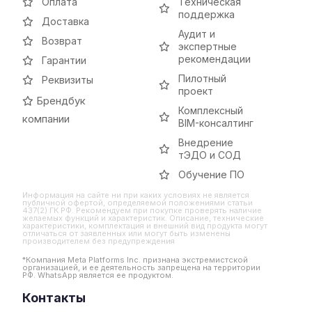
Оплата
Техническая
поддержка
Доставка
Аудит и
Возврат
экспертные
рекомендации
Гарантии
Пилотный
Реквизиты
проект
Брендбук
Комплексный
компании
BIM-консалтинг
Внедрение
тЭДО и СОД
Обучение ПО
Информация на сайте ни при каких условиях не является
публичной офертой, определяемой положениями статьи
437(2) ГК РФ. Рекомендуем при покупке проверять наличие
желаемых функций и характеристик. Описание, технические
характеристики, комплектация и внешний вид продукта могут
отличаться от заявленных или могут быть изменены
производителем без предупреждения
*Компания Meta Platforms Inc. признана экстремистской
организацией, и ее деятельность запрещена на территории
РФ. WhatsApp является ее продуктом.
Контакты