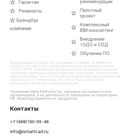
рекомендации
Гарантии
Пилотный
Реквизиты
проект
Брендбук
Комплексный
компании
BIM-консалтинг
Внедрение
тЭДО и СОД
Обучение ПО
Информация на сайте ни при каких условиях не является
публичной офертой, определяемой положениями статьи
437(2) ГК РФ. Рекомендуем при покупке проверять наличие
желаемых функций и характеристик. Описание, технические
характеристики, комплектация и внешний вид продукта могут
отличаться от заявленных или могут быть изменены
производителем без предупреждения
*Компания Meta Platforms Inc. признана экстремистской
организацией, и ее деятельность запрещена на территории
РФ. WhatsApp является ее продуктом.
Контакты
+7 (499) 130-55-48
info@smartcad.ru