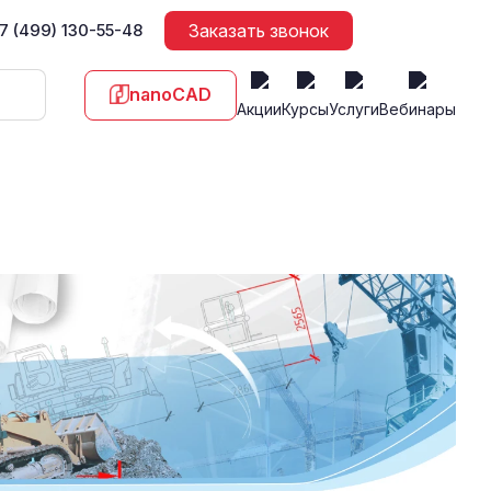
7 (499) 130-55-48
Заказать звонок
nanoCAD
Акции
Курсы
Услуги
Вебинары