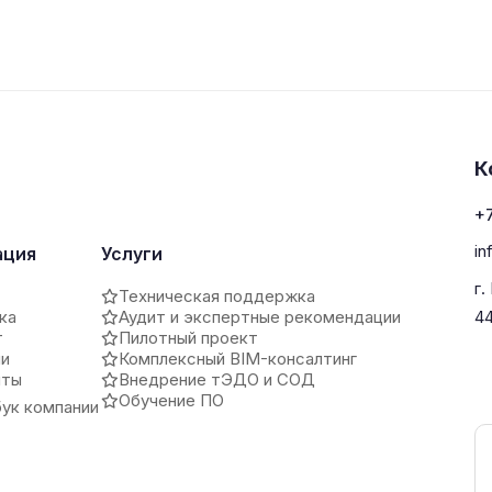
К
+7
in
ация
Услуги
г.
Техническая поддержка
ка
Аудит и экспертные рекомендации
4
т
Пилотный проект
ии
Комплексный BIM-консалтинг
иты
Внедрение тЭДО и СОД
Обучение ПО
ук компании