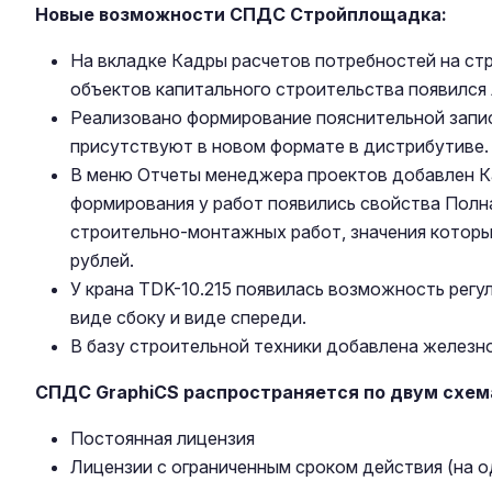
Новые возможности СПДС Стройплощадка:
На вкладке Кадры расчетов потребностей на ст
объектов капитального строительства появился
Реализовано формирование пояснительной запис
присутствуют в новом формате в дистрибутиве.
В меню Отчеты менеджера проектов добавлен Ка
формирования у работ появились свойства Полн
строительно-монтажных работ, значения которы
рублей.
У крана TDK-10.215 появилась возможность регу
виде сбоку и виде спереди.
В базу строительной техники добавлена железн
СПДС GraphiCS распространяется по двум схем
Постоянная лицензия
Лицензии с ограниченным сроком действия (на од