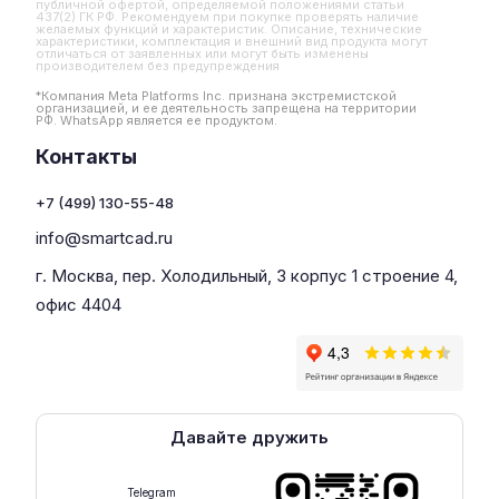
публичной офертой, определяемой положениями статьи
437(2) ГК РФ. Рекомендуем при покупке проверять наличие
желаемых функций и характеристик. Описание, технические
характеристики, комплектация и внешний вид продукта могут
отличаться от заявленных или могут быть изменены
производителем без предупреждения
*Компания Meta Platforms Inc. признана экстремистской
организацией, и ее деятельность запрещена на территории
РФ. WhatsApp является ее продуктом.
Контакты
+7 (499) 130-55-48
info@smartcad.ru
г. Москва, пер. Холодильный, 3 корпус 1 строение 4,
офис 4404
Давайте дружить
Telegram