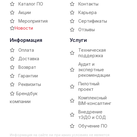
Каталог ПО
Контакты
Акции
Карьера
Мероприятия
Сертификаты
Новости
Отзывы
Информация
Услуги
Оплата
Техническая
поддержка
Доставка
Аудит и
Возврат
экспертные
рекомендации
Гарантии
Пилотный
Реквизиты
проект
Брендбук
Комплексный
компании
BIM-консалтинг
Внедрение
тЭДО и СОД
Обучение ПО
Информация на сайте ни при каких условиях не является