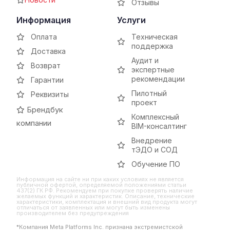
Отзывы
Информация
Услуги
Оплата
Техническая
поддержка
Доставка
Аудит и
Возврат
экспертные
рекомендации
Гарантии
Пилотный
Реквизиты
проект
Брендбук
Комплексный
компании
BIM-консалтинг
Внедрение
тЭДО и СОД
Обучение ПО
Информация на сайте ни при каких условиях не является
публичной офертой, определяемой положениями статьи
437(2) ГК РФ. Рекомендуем при покупке проверять наличие
желаемых функций и характеристик. Описание, технические
характеристики, комплектация и внешний вид продукта могут
отличаться от заявленных или могут быть изменены
производителем без предупреждения
*Компания Meta Platforms Inc. признана экстремистской