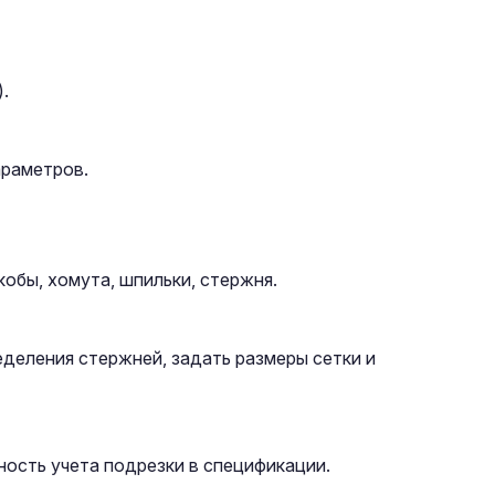
.
араметров.
обы, хомута, шпильки, стержня.
деления стержней, задать размеры сетки и
ность учета подрезки в спецификации.