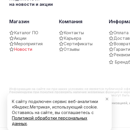
на новости и акции
Магазин
Компания
Информ
Каталог ПО
Контакты
Оплата
Акции
Карьера
Достав
Мероприятия
Сертификаты
Возвра
Новости
Отзывы
Гарант
Реквиз
Брендб
Информация на сайте ни при каких условиях не является публичной оф
Рекомендуем при покупке проверять наличие желаемых функций и хара
и внешний вид продукта могут отличаться от заявленных или могут бы
✕
К сайту подключен сервис веб-аналитики
*Компания Meta Platforms Inc. признана экстремистской организацией,
является ее продуктом.
«Яндекс.Метрика», использующий cookie.
Оставаясь на сайте, вы соглашаетесь с
Политикой обработки персональных
данных
.