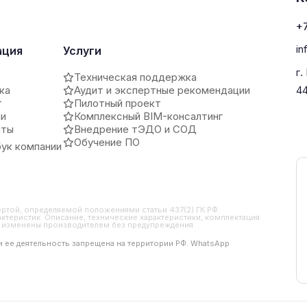
+7
in
ация
Услуги
г.
Техническая поддержка
ка
Аудит и экспертные рекомендации
4
т
Пилотный проект
ии
Комплексный BIM-консалтинг
иты
Внедрение тЭДО и СОД
Обучение ПО
ук компании
ертой, определяемой положениями статьи 437(2) ГК РФ.
ктеристик. Описание, технические характеристики, комплектация
ть изменены производителем без предупреждения
 и ее деятельность запрещена на территории РФ. WhatsApp