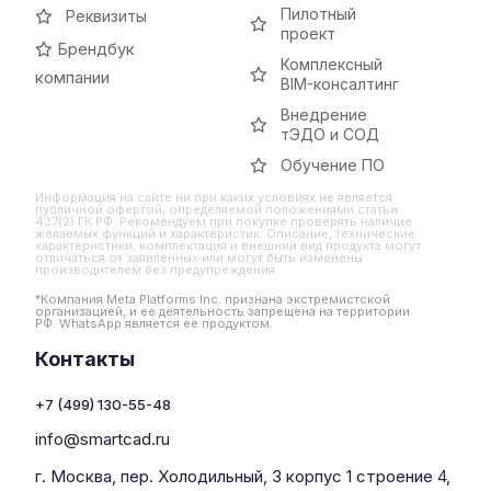
Пилотный
Реквизиты
проект
Брендбук
Комплексный
компании
BIM-консалтинг
Внедрение
тЭДО и СОД
Обучение ПО
Информация на сайте ни при каких условиях не является
публичной офертой, определяемой положениями статьи
437(2) ГК РФ. Рекомендуем при покупке проверять наличие
желаемых функций и характеристик. Описание, технические
характеристики, комплектация и внешний вид продукта могут
отличаться от заявленных или могут быть изменены
производителем без предупреждения
*Компания Meta Platforms Inc. признана экстремистской
организацией, и ее деятельность запрещена на территории
РФ. WhatsApp является ее продуктом.
Контакты
+7 (499) 130-55-48
info@smartcad.ru
г. Москва, пер. Холодильный, 3 корпус 1 строение 4,