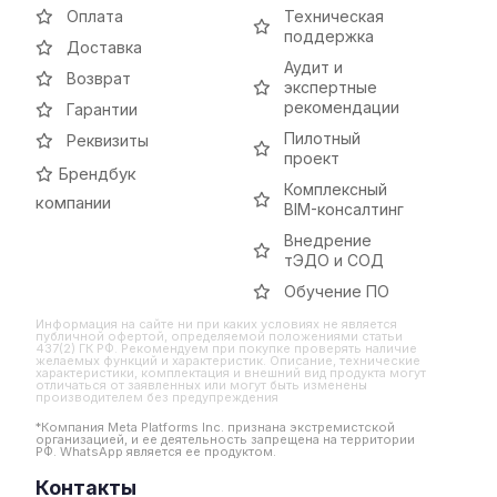
Оплата
Техническая
поддержка
Доставка
Аудит и
Возврат
экспертные
рекомендации
Гарантии
Пилотный
Реквизиты
проект
Брендбук
Комплексный
компании
BIM-консалтинг
Внедрение
тЭДО и СОД
Обучение ПО
Информация на сайте ни при каких условиях не является
публичной офертой, определяемой положениями статьи
437(2) ГК РФ. Рекомендуем при покупке проверять наличие
желаемых функций и характеристик. Описание, технические
характеристики, комплектация и внешний вид продукта могут
отличаться от заявленных или могут быть изменены
производителем без предупреждения
*Компания Meta Platforms Inc. признана экстремистской
организацией, и ее деятельность запрещена на территории
РФ. WhatsApp является ее продуктом.
Контакты