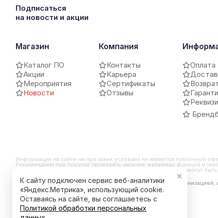
Подписаться
на новости и акции
Магазин
Компания
Информ
Каталог ПО
Контакты
Оплата
Акции
Карьера
Достав
Мероприятия
Сертификаты
Возвра
Новости
Отзывы
Гарант
Реквиз
Брендб
Информация на сайте ни при каких условиях не является публичной оф
Рекомендуем при покупке проверять наличие желаемых функций и хара
и внешний вид продукта могут отличаться от заявленных или могут бы
✕
К сайту подключен сервис веб-аналитики
*Компания Meta Platforms Inc. признана экстремистской организацией,
является ее продуктом.
«Яндекс.Метрика», использующий cookie.
Оставаясь на сайте, вы соглашаетесь с
Политикой обработки персональных
данных
.