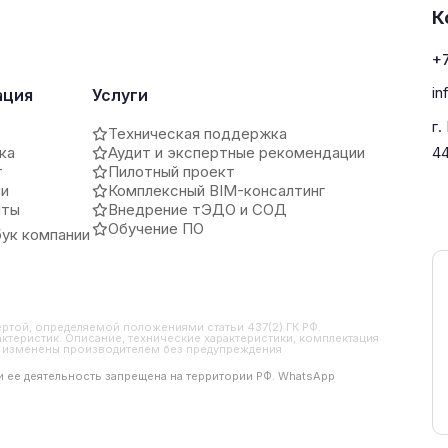
К
+7
in
ация
Услуги
г.
Техническая поддержка
ка
Аудит и экспертные рекомендации
4
т
Пилотный проект
ии
Комплексный BIM-консалтинг
иты
Внедрение тЭДО и СОД
Обучение ПО
ук компании
ертой, определяемой положениями статьи 437(2) ГК РФ.
ктеристик. Описание, технические характеристики, комплектация
ть изменены производителем без предупреждения
 и ее деятельность запрещена на территории РФ. WhatsApp