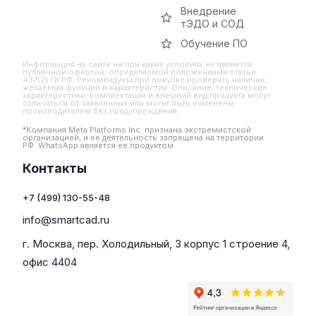
Внедрение
тЭДО и СОД
Обучение ПО
Информация на сайте ни при каких условиях не является
публичной офертой, определяемой положениями статьи
437(2) ГК РФ. Рекомендуем при покупке проверять наличие
желаемых функций и характеристик. Описание, технические
характеристики, комплектация и внешний вид продукта могут
отличаться от заявленных или могут быть изменены
производителем без предупреждения
*Компания Meta Platforms Inc. признана экстремистской
организацией, и ее деятельность запрещена на территории
РФ. WhatsApp является ее продуктом.
Контакты
+7 (499) 130-55-48
info@smartcad.ru
г. Москва, пер. Холодильный, 3 корпус 1 строение 4,
офис 4404