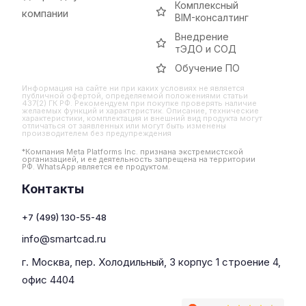
Комплексный
компании
BIM-консалтинг
Внедрение
тЭДО и СОД
Обучение ПО
Информация на сайте ни при каких условиях не является
публичной офертой, определяемой положениями статьи
437(2) ГК РФ. Рекомендуем при покупке проверять наличие
желаемых функций и характеристик. Описание, технические
характеристики, комплектация и внешний вид продукта могут
отличаться от заявленных или могут быть изменены
производителем без предупреждения
*Компания Meta Platforms Inc. признана экстремистской
организацией, и ее деятельность запрещена на территории
РФ. WhatsApp является ее продуктом.
Контакты
+7 (499) 130-55-48
info@smartcad.ru
г. Москва, пер. Холодильный, 3 корпус 1 строение 4,
офис 4404