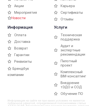
Акции
Карьера
Мероприятия
Сертификаты
Новости
Отзывы
Информация
Услуги
Оплата
Техническая
поддержка
Доставка
Аудит и
Возврат
экспертные
рекомендации
Гарантии
Пилотный
Реквизиты
проект
Брендбук
Комплексный
компании
BIM-консалтинг
Внедрение
тЭДО и СОД
Обучение ПО
Информация на сайте ни при каких условиях не является
публичной офертой, определяемой положениями статьи
437(2) ГК РФ. Рекомендуем при покупке проверять наличие