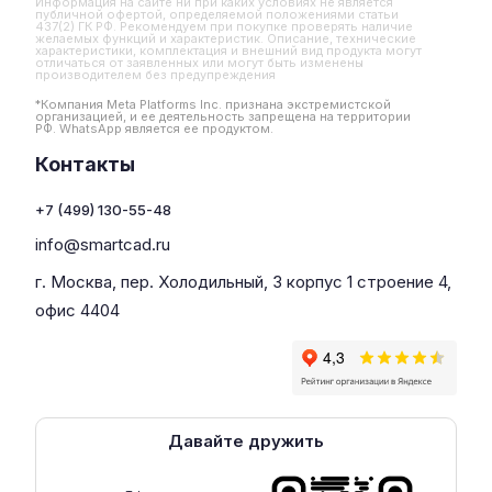
Информация на сайте ни при каких условиях не является
публичной офертой, определяемой положениями статьи
437(2) ГК РФ. Рекомендуем при покупке проверять наличие
желаемых функций и характеристик. Описание, технические
характеристики, комплектация и внешний вид продукта могут
отличаться от заявленных или могут быть изменены
производителем без предупреждения
*Компания Meta Platforms Inc. признана экстремистской
организацией, и ее деятельность запрещена на территории
РФ. WhatsApp является ее продуктом.
Контакты
+7 (499) 130-55-48
info@smartcad.ru
г. Москва, пер. Холодильный, 3 корпус 1 строение 4,
офис 4404
Давайте дружить