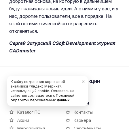
добротная основа, на которую в дальнейшем
будут нанизаны новые идеи. А с ними и у вас, и у
нас, дорогие пользователи, все в порядке. На
этой оптимистической ноте разрешите
откланяться.
Сергей Загурский
CSoft Development
журнал
CADmaster
Подписаться
на новости и акции
✕
К сайту подключен сервис веб-
аналитики «Яндекс.Метрика»,
использующий cookie. Оставаясь на
сайте, вы соглашаетесь с
Политикой
обработки персональных данных
.
Магазин
Компания
Каталог ПО
Контакты
Акции
Карьера
Мероприятия
Сертификаты