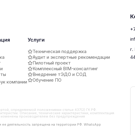
К
+7
in
ация
Услуги
г.
Техническая поддержка
ка
Аудит и экспертные рекомендации
4
т
Пилотный проект
ии
Комплексный BIM-консалтинг
иты
Внедрение тЭДО и СОД
Обучение ПО
ук компании
ертой, определяемой положениями статьи 437(2) ГК РФ.
ктеристик. Описание, технические характеристики, комплектация
ть изменены производителем без предупреждения
 и ее деятельность запрещена на территории РФ. WhatsApp