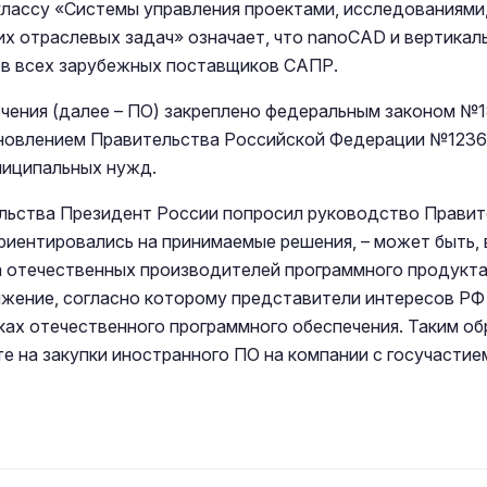
лассу «Системы управления проектами, исследованиями,
 отраслевых задач» означает, что nanoCAD и вертикаль
ов всех зарубежных поставщиков САПР.
ечения (далее – ПО) закреплено федеральным законом 
ановлением Правительства Российской Федерации №1236 о
ниципальных нужд.
тельства Президент России попросил руководство Прави
ориентировались на принимаемые решения, – может быть, 
на отечественных производителей программного продукта
жение, согласно которому представители интересов РФ 
ках отечественного программного обеспечения. Таким о
 на закупки иностранного ПО на компании с госучастием