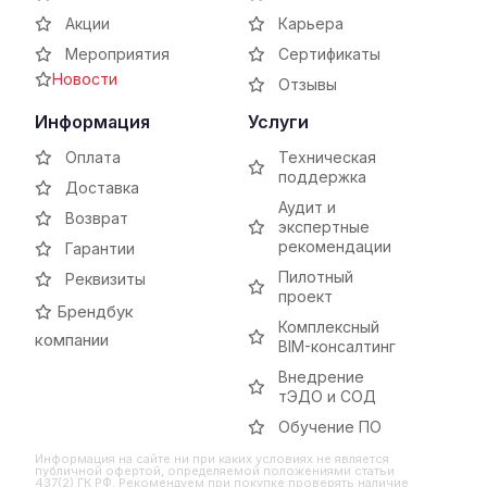
Акции
Карьера
Мероприятия
Сертификаты
Новости
Отзывы
Информация
Услуги
Оплата
Техническая
поддержка
Доставка
Аудит и
Возврат
экспертные
рекомендации
Гарантии
Пилотный
Реквизиты
проект
Брендбук
Комплексный
компании
BIM-консалтинг
Внедрение
тЭДО и СОД
Обучение ПО
Информация на сайте ни при каких условиях не является
публичной офертой, определяемой положениями статьи
437(2) ГК РФ. Рекомендуем при покупке проверять наличие