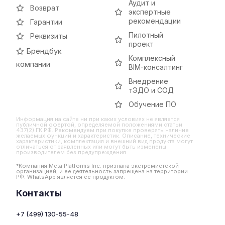
Аудит и
Возврат
экспертные
рекомендации
Гарантии
Пилотный
Реквизиты
проект
Брендбук
Комплексный
компании
BIM-консалтинг
Внедрение
тЭДО и СОД
Обучение ПО
Информация на сайте ни при каких условиях не является
публичной офертой, определяемой положениями статьи
437(2) ГК РФ. Рекомендуем при покупке проверять наличие
желаемых функций и характеристик. Описание, технические
характеристики, комплектация и внешний вид продукта могут
отличаться от заявленных или могут быть изменены
производителем без предупреждения
*Компания Meta Platforms Inc. признана экстремистской
организацией, и ее деятельность запрещена на территории
РФ. WhatsApp является ее продуктом.
Контакты
+7 (499) 130-55-48