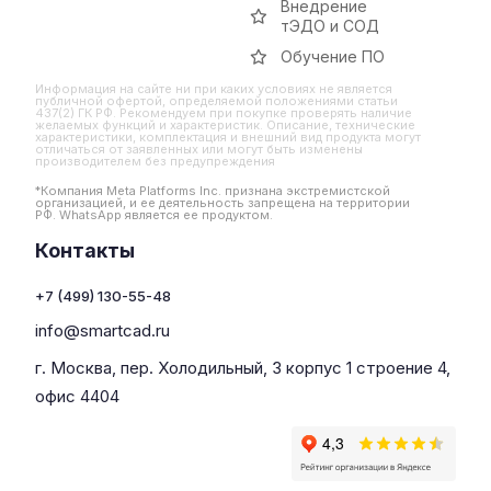
Внедрение
тЭДО и СОД
Обучение ПО
Информация на сайте ни при каких условиях не является
публичной офертой, определяемой положениями статьи
437(2) ГК РФ. Рекомендуем при покупке проверять наличие
желаемых функций и характеристик. Описание, технические
характеристики, комплектация и внешний вид продукта могут
отличаться от заявленных или могут быть изменены
производителем без предупреждения
*Компания Meta Platforms Inc. признана экстремистской
организацией, и ее деятельность запрещена на территории
РФ. WhatsApp является ее продуктом.
Контакты
+7 (499) 130-55-48
info@smartcad.ru
г. Москва, пер. Холодильный, 3 корпус 1 строение 4,
офис 4404