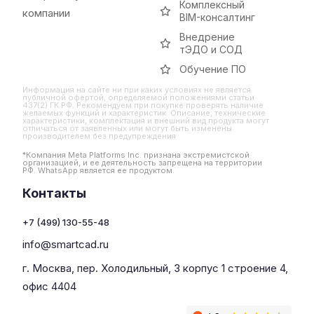
Комплексный
компании
BIM-консалтинг
Внедрение
тЭДО и СОД
Обучение ПО
Информация на сайте ни при каких условиях не является
публичной офертой, определяемой положениями статьи
437(2) ГК РФ. Рекомендуем при покупке проверять наличие
желаемых функций и характеристик. Описание, технические
характеристики, комплектация и внешний вид продукта могут
отличаться от заявленных или могут быть изменены
производителем без предупреждения
*Компания Meta Platforms Inc. признана экстремистской
организацией, и ее деятельность запрещена на территории
РФ. WhatsApp является ее продуктом.
Контакты
+7 (499) 130-55-48
info@smartcad.ru
г. Москва, пер. Холодильный, 3 корпус 1 строение 4,
офис 4404