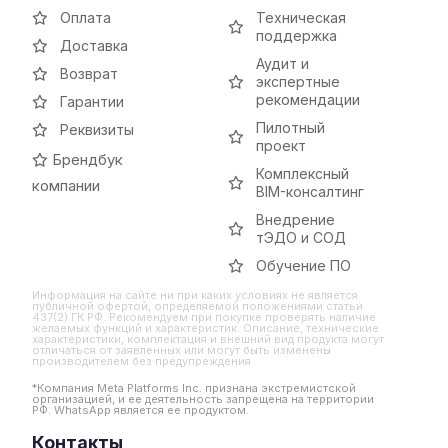
Оплата
Техническая
поддержка
Доставка
Аудит и
Возврат
экспертные
рекомендации
Гарантии
Пилотный
Реквизиты
проект
Брендбук
Комплексный
компании
BIM-консалтинг
Внедрение
тЭДО и СОД
Обучение ПО
Информация на сайте ни при каких условиях не является
публичной офертой, определяемой положениями статьи
437(2) ГК РФ. Рекомендуем при покупке проверять наличие
желаемых функций и характеристик. Описание, технические
характеристики, комплектация и внешний вид продукта могут
отличаться от заявленных или могут быть изменены
производителем без предупреждения
*Компания Meta Platforms Inc. признана экстремистской
организацией, и ее деятельность запрещена на территории
РФ. WhatsApp является ее продуктом.
Контакты