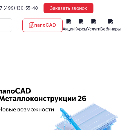
7 (499) 130-55-48
Заказать звонок
nanoCAD
Акции
Курсы
Услуги
Вебинары