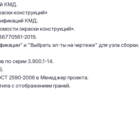
ий КМД.
раски конструкций»
цификаций КМД.
омости окраски конструкций».
86770581-2019.
икации" и "Выбрать эл-ты на чертеже" для узла сборки.
 по серии 3.900.1-14.
S.
ОСТ 2590-2006 в Менеджер проекта.
ила с отображением граней.