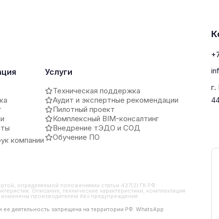
К
+7
in
ация
Услуги
г.
Техническая поддержка
ка
Аудит и экспертные рекомендации
4
т
Пилотный проект
ии
Комплексный BIM-консалтинг
иты
Внедрение тЭДО и СОД
Обучение ПО
ук компании
ертой, определяемой положениями статьи 437(2) ГК РФ.
ктеристик. Описание, технические характеристики, комплектация
ть изменены производителем без предупреждения
 и ее деятельность запрещена на территории РФ. WhatsApp