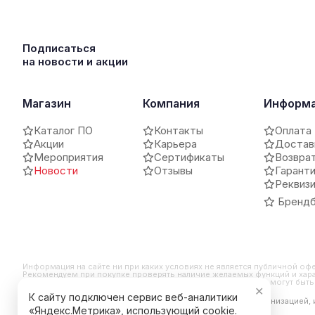
Подписаться
на новости и акции
Магазин
Компания
Информ
Каталог ПО
Контакты
Оплата
Акции
Карьера
Достав
Мероприятия
Сертификаты
Возвра
Новости
Отзывы
Гарант
Реквиз
Брендб
Информация на сайте ни при каких условиях не является публичной оф
Рекомендуем при покупке проверять наличие желаемых функций и хара
и внешний вид продукта могут отличаться от заявленных или могут бы
✕
К сайту подключен сервис веб-аналитики
*Компания Meta Platforms Inc. признана экстремистской организацией,
является ее продуктом.
«Яндекс.Метрика», использующий cookie.