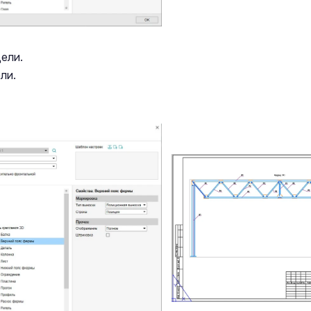
ели.
ли.