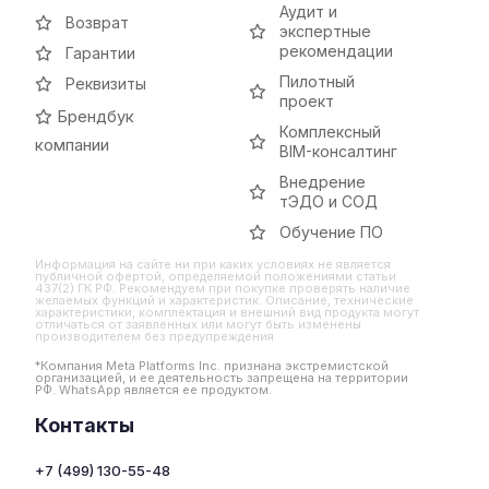
Аудит и
Возврат
экспертные
рекомендации
Гарантии
Пилотный
Реквизиты
проект
Брендбук
Комплексный
компании
BIM-консалтинг
Внедрение
тЭДО и СОД
Обучение ПО
Информация на сайте ни при каких условиях не является
публичной офертой, определяемой положениями статьи
437(2) ГК РФ. Рекомендуем при покупке проверять наличие
желаемых функций и характеристик. Описание, технические
характеристики, комплектация и внешний вид продукта могут
отличаться от заявленных или могут быть изменены
производителем без предупреждения
*Компания Meta Platforms Inc. признана экстремистской
организацией, и ее деятельность запрещена на территории
РФ. WhatsApp является ее продуктом.
Контакты
+7 (499) 130-55-48