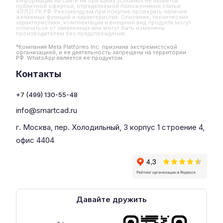
Информация на сайте ни при каких условиях не является
публичной офертой, определяемой положениями статьи
437(2) ГК РФ. Рекомендуем при покупке проверять наличие
желаемых функций и характеристик. Описание, технические
характеристики, комплектация и внешний вид продукта могут
отличаться от заявленных или могут быть изменены
производителем без предупреждения
*Компания Meta Platforms Inc. признана экстремистской
организацией, и ее деятельность запрещена на территории
РФ. WhatsApp является ее продуктом.
Контакты
+7 (499) 130-55-48
info@smartcad.ru
г. Москва, пер. Холодильный, 3 корпус 1 строение 4,
офис 4404
Давайте дружить