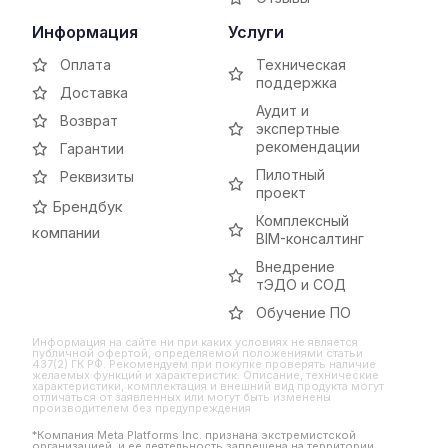
Информация
Услуги
Оплата
Техническая
поддержка
Доставка
Аудит и
Возврат
экспертные
рекомендации
Гарантии
Пилотный
Реквизиты
проект
Брендбук
Комплексный
компании
BIM-консалтинг
Внедрение
тЭДО и СОД
Обучение ПО
Информация на сайте ни при каких условиях не является
публичной офертой, определяемой положениями статьи
437(2) ГК РФ. Рекомендуем при покупке проверять наличие
желаемых функций и характеристик. Описание, технические
характеристики, комплектация и внешний вид продукта могут
отличаться от заявленных или могут быть изменены
производителем без предупреждения
*Компания Meta Platforms Inc. признана экстремистской
организацией, и ее деятельность запрещена на территории